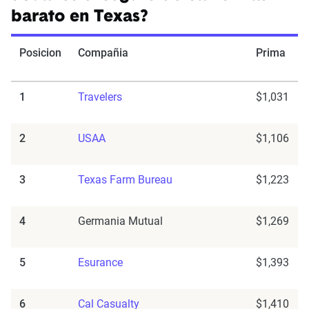
barato en Texas?
Posicion
Compañia
Prima
1
Travelers
$1,031
2
USAA
$1,106
3
Texas Farm Bureau
$1,223
4
Germania Mutual
$1,269
5
Esurance
$1,393
6
Cal Casualty
$1,410