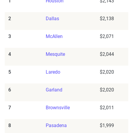
1
Houston
$2,143
2
Dallas
$2,138
3
McAllen
$2,071
4
Mesquite
$2,044
5
Laredo
$2,020
6
Garland
$2,020
7
Brownsville
$2,011
8
Pasadena
$1,999