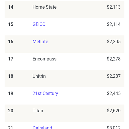
14
Home State
$2,113
15
GEICO
$2,114
16
MetLife
$2,205
17
Encompass
$2,278
18
Unitrin
$2,287
19
21st Century
$2,445
20
Titan
$2,620
21
Dairyland
$3,012