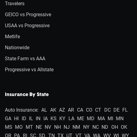
Travelers
GEICO vs Progressive
USAA vs Progressive
Metlife
Nationwide
State Farm vs AAA
Progressive vs Allstate
Insurance By State
Auto Insurance:
AL
AK
AZ
AR
CA
CO
CT
DC
DE
FL
GA
HI
ID
IL
IN
IA
KS
KY
LA
ME
MD
MA
MI
MN
MS
MO
MT
NE
NV
NH
NJ
NM
NY
NC
ND
OH
OK
OR
PA
RI
SC
SD
TN
TX
UT
VT
VA
WA
WV
WI
WY