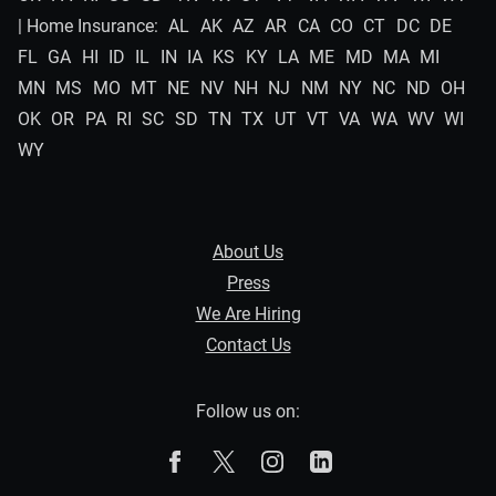
| Home Insurance:
AL
AK
AZ
AR
CA
CO
CT
DC
DE
FL
GA
HI
ID
IL
IN
IA
KS
KY
LA
ME
MD
MA
MI
MN
MS
MO
MT
NE
NV
NH
NJ
NM
NY
NC
ND
OH
OK
OR
PA
RI
SC
SD
TN
TX
UT
VT
VA
WA
WV
WI
WY
About Us
Press
We Are Hiring
Contact Us
Follow us on:
The Zebra on Facebook
The Zebra on X
The Zebra on Instagram
The Zebra on Linked